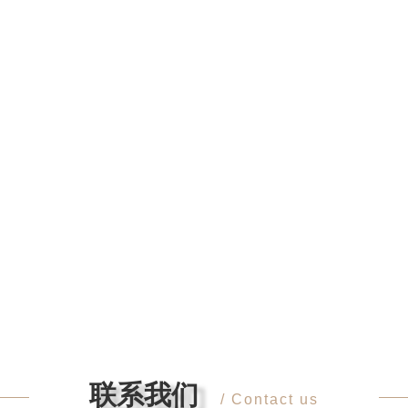
橡木SM26068
西伯利亚白桦木SM96055
苏里南橡木SM402
联系我们
/ Contact us