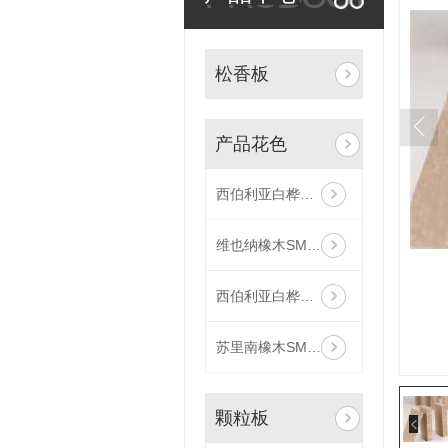
松香板
产品花色
西伯利亚白桦木SM96051
维也纳橡木SM26068
西伯利亚白桦木SM96055
苏里南橡木SM40213
颗粒板