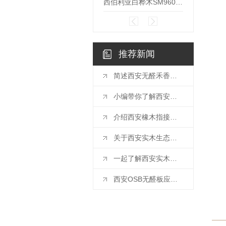
西伯利亚白桦木SM96051
维也纳
推荐新闻
简述西安无醛禾香板的特点是什么？
小编带你了解西安禾香板有哪些优缺点？
介绍西安橡木指接板的优缺点和橡胶木指接板有什么区别植
关于西安实木生态板怎么保养
一起了解西安实木颗粒板的优势吧！
西安OSB无醛板应该怎么保养呢？你知道吗？