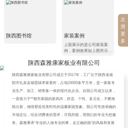
左
滑
更
陕西图书馆
家装案例
工
多
上面展示的是公司家装案
上
例，案例效果如上图所示，
展
进入详情想查看更多，不同
你
陕西森雅康家板业有限公司
的案例资讯等你来发现哦！
讯
陕西森雅康家板业有限公司成立于2017年，工厂位于陕西省咸
阳市礼泉县烟霞镇李家寨村，占地20000多平方米，是一家集专
业生产、加工、销售集一体的现代化企业。自我公司成立以来，
一直致力于**都市家园的新风尚，舒适、个性、多元化，不断推
陈出新，倾情塑造优美时尚的温馨家园形象。我公司凭借准确的
市场定位，结合消费者的需求，尽我所能，用我们的专业为您服
务。森雅秉承“专业的人做专业的事，走正确的路”的风格和发展