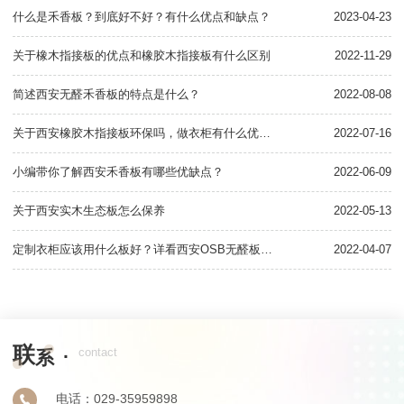
什么是禾香板？到底好不好？有什么优点和缺点？
2023-04-23
关
关于橡木指接板的优点和橡胶木指接板有什么区别
2022-11-29
关
简述西安无醛禾香板的特点是什么？
2022-08-08
关
关于西安橡胶木指接板环保吗，做衣柜有什么优缺点
2022-07-16
小编带你了解西安禾香板有哪些优缺点？
2022-06-09
一
关于西安实木生态板怎么保养
2022-05-13
西
定制衣柜应该用什么板好？详看西安OSB无醛板知识点
2022-04-07
用
联
·
contact
系
电话：029-35959898