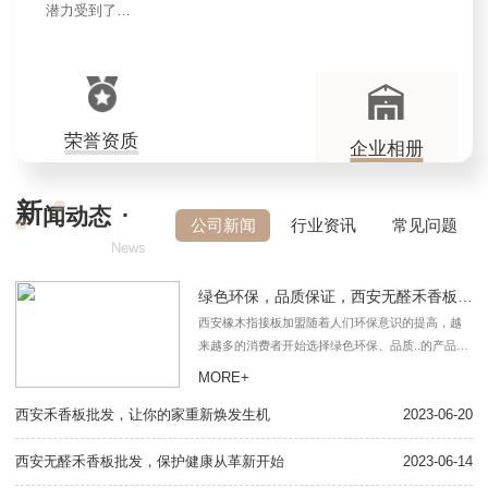
潜力受到了…
荣誉资质
企业相册
新
·
闻动态
公司新闻
行业资讯
常见问题
News
绿色环保，品质保证，西安无醛禾香板批发
西安橡木指接板加盟随着人们环保意识的提高，越
来越多的消费者开始选择绿色环保、品质..的产品。
在建材行业中，无醛禾香板是一种非常环保、品质
MORE+
优良的建材产品。在西安，有许多无醛禾香板批发
西安禾香板批发，让你的家重新焕发生机
商提供这种产品。首先...
2023-06-20
关
西安无醛禾香板批发，保护健康从革新开始
2023-06-14
什